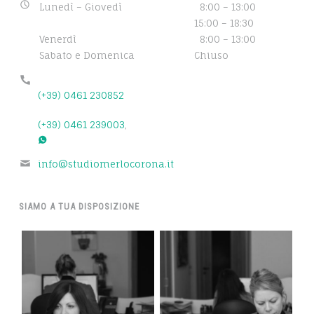
Business
Lunedì – Giovedì
8:00 – 13:00
hours:
15:00 – 18:30
Venerdì
8:00 – 13:00
Sabato e Domenica
Chiuso
Phone
number:
(+39) 0461 230852
(+39) 0461 239003
,
Email
info@studiomerlocorona.it
address:
SIAMO A TUA DISPOSIZIONE