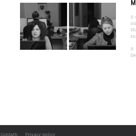
M
Il
in
St
su
Il
De
Contatti
Privacy policy