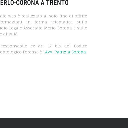
ERLO-CORONA A TRENTO
 sito web è realizzato al solo fine di offrire
formazioni in forma telematica sullo
udio Legale Associato Merlo-Corona e sulle
e attività.
 responsabile ex art. 17 bis del Codice
ontologico Forense è l’
Avv. Patrizia Corona